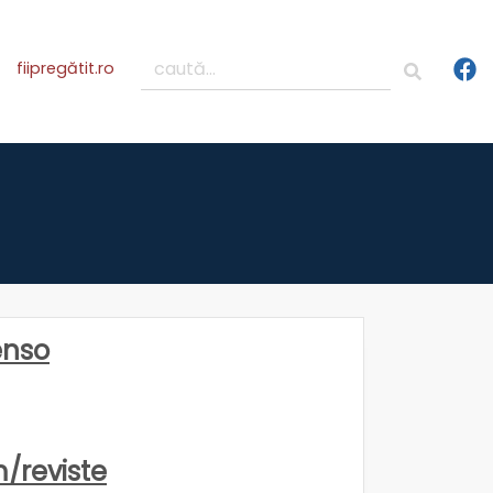
fiipregătit.ro
enso
m/reviste