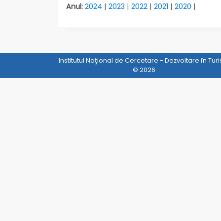
Anul:
2024
|
2023
|
2022
|
2021
|
2020
|
Institutul Naţional de Cercetare - Dezvoltare în Tur
© 2026