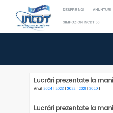
DESPRE NOI
ANUNȚURI
SIMPOZION INCDT 50
Lucrări prezentate la manif
Anul:
2024
|
2023
|
2022
|
2021
|
2020
|
Lucrări prezentate la manif