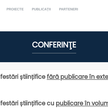
PROIECTE
PUBLICAȚII
PARTENERI
CONFERINŢE
estări științifice
fără publicare în ext
estări științifice cu
publicare în volu