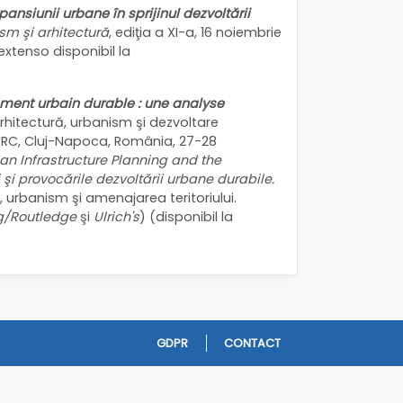
xpansiunii urbane în sprijinul dezvoltării
sm şi arhitectură
, ediţia a XI-a, 16 noiembrie
 extenso disponibil la
pement urbain durable : une analyse
arhitectură, urbanism şi dezvoltare
ERC, Cluj-Napoca, România, 27-28
an Infrastructure Planning and the
 şi provocările dezvoltării urbane durabile.
, urbanism şi amenajarea teritoriului.
ng/Routledge
şi
Ulrich's
) (disponibil la
GDPR
CONTACT