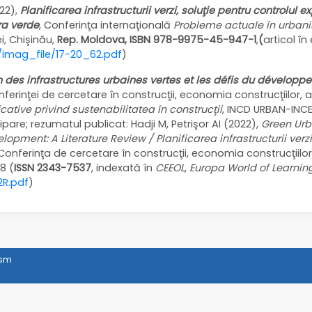
22),
Planificarea infrastructurii verzi, soluţie pentru controlul e
ra verde
, Conferinţa internaţională
Probleme actuale în urbani
, Chişinău,
Rep. Moldova,
ISBN 978-9975-45-947-1
,
(
articol în
es/imag_file/17-20_62.pdf
)
on des infrastructures urbaines vertes et les défis du dévelop
nferinţei de cercetare în construcţii, economia construcţiilor, 
icative privind sustenabilitatea în construcţii
, INCD URBAN-INC
are; rezumatul publicat: Hadji M, Petrişor AI (2022),
Green Urb
pment: A Literature Review / Planificarea infrastructurii verzi
 Conferinţa de cercetare în construcţii, economia construcţiilor
8 (
ISSN 2343-7537
, indexată în
CEEOL
,
Europa World of Learni
2R.pdf
)
ism