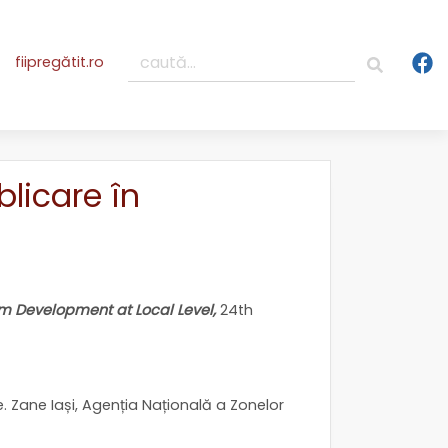
fiipregătit.ro
blicare în
sm Development at Local Level,
24th
. Zane Iași, Agenția Națională a Zonelor