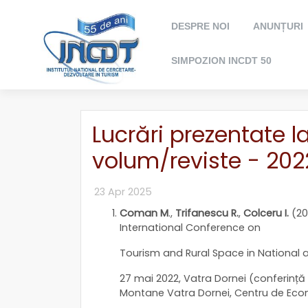
DESPRE NOI
ANUNȚURI
SIMPOZION INCDT 50
Lucrări prezentate la
volum/reviste - 202
23 Apr 2025
Coman M
.,
Trifanescu R.
,
Colceru I.
(20
International Conference on
Tourism and Rural Space in National a
27 mai 2022, Vatra Dornei (conferință 
Montane Vatra Dornei, Centru de Ec