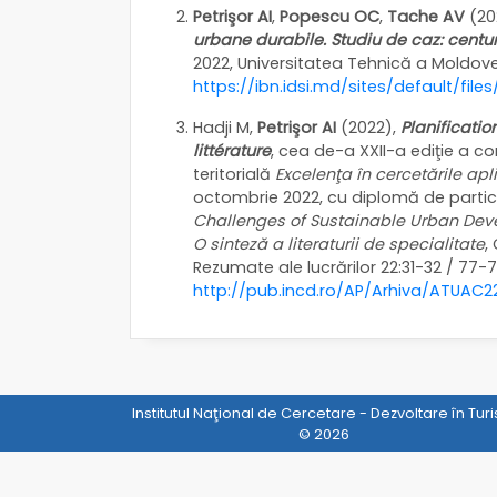
Petrişor AI
,
Popescu OC
,
Tache AV
(20
urbane durabile. Studiu de caz: centu
2022, Universitatea Tehnică a Moldovei
https://ibn.idsi.md/sites/default/fil
Hadji M,
Petrişor AI
(2022),
Planificati
littérature
, cea de-a XXII-a ediţie a co
teritorială
Excelenţa în cercetările apl
octombrie 2022, cu diplomă de particip
Challenges of Sustainable Urban Develo
O sinteză a literaturii de specialitate
,
Rezumate ale lucrărilor 22:31-32 / 77-7
http://pub.incd.ro/AP/Arhiva/ATUAC2
Institutul Naţional de Cercetare - Dezvoltare în Tur
© 2026