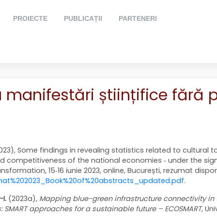
PROIECTE
PUBLICAȚII
PARTENERI
 manifestări științifice fără 
2023), Some findings in revealing statistics related to cultural 
d competitiveness of the national economies ‐ under the sign of
sformation, 15‐16 iunie 2023, online, București, rezumat disponi
Resilnat%202023_Book%20of%20abstracts_updated.pdf
.
-I.
(2023a),
Mapping blue-green infrastructure connectivity in 
: SMART approaches for a sustainable future – ECOSMART
, Un