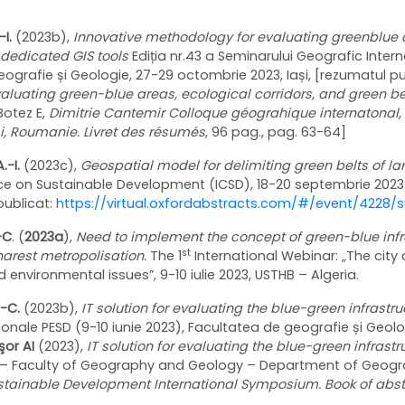
-I.
(2023b),
Innovative methodology for evaluating greenblue a
 dedicated GIS tools
Ediția nr.43 a Seminarului Geografic Intern
ografie și Geologie, 27-29 octombrie 2023, Iași, [rezumatul pu
aluating green-blue areas, ecological corridors, and green be
 Botez E,
Dimitrie Cantemir Colloque géograhique internatonal, 
i, Roumanie. Livret des résumés
, 96 pag., pag. 63-64]
.-I.
(2023c),
Geospatial model for delimiting green belts of la
e on Sustainable Development (ICSD), 18-20 septembrie 2023 
publicat:
https://virtual.oxfordabstracts.com/#/event/4228/
-C
. (
2023a
),
Need to implement the concept of green-blue infra
st
harest metropolisation.
The 1
International Webinar: „The city a
environmental issues”, 9-10 iulie 2023, USTHB – Algeria.
.-C.
(2023b),
IT solution for evaluating the blue-green infrastr
ționale PESD (9-10 iunie 2023), Facultatea de geografie și Geol
şor AI
(2023),
IT solution for evaluating the blue-green infrast
şi – Faculty of Geography and Geology – Department of Geogr
ustainable Development International Symposium. Book of abst