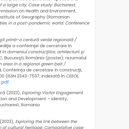
 a large city. Case study: Bucharest,
ommission on Health and Environment,
nstitute of Geography (Romanian
ties in a post-pandemic world. Conference
ti printr-o centură verde regională /
ediţie a conferinţei de cercetare în
 în domeniul construcţiilor, arhitecturii şi
C, Bucureşti, România (poster); rezumatul
area in a regional green belt /
ă
, Conferinţa de cercetare în construcţii,
100 (ISSN 2343-7537, indexată în
CEEOL
,
R.pdf
că (2023),
Exploring Visitor Engagement
ation and Development – Identity,
, Bucharest, Romania
(2023),
Exploring the link between the
n of cultural heritage. Comparative case