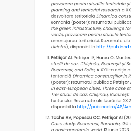
provocare pentru studiile teritoriale 
planning and territorial research,
a XX
dezvoltare teritorială
Dinamica constru
România (poster); rezumatul publica
the green infrastructure, challenge for
verde, provocare pentru studiile terito
amenajarea teritoriului. Rezumate ale 
Ulrich’s
), disponibil la
http://pub.incd
Petrişor AI
, Petrişor LE, Harea O, Munte
studii de caz: Chişinău, Bucureşti şi S
Bucharest, and Sofia,
A XXIII-a ediţie 
teritorială
Dinamica construcţiilor in 
(poster); rezumatul publicat:
Petrişor 
in east-European cities. Three case st
Trei studii de caz: Chişinău, Bucureşti 
teritoriului. Rezumate ale lucrărilor 23:
disponibil la
http://pub.incd.ro/AP/A
Tache AV, Popescu OC
,
Petrişor AI
(20
Case study: Bucharest, Romania,
IGU
a post-pandemic world
, 13 iunie 202