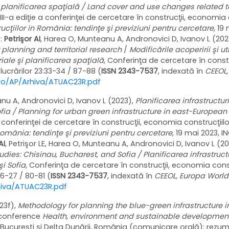
şi planificarea spaţială / Land cover and use changes related to
III-a ediţie a conferinţei de cercetare în construcţii, economia 
cţiilor in România: tendinţe şi previziuni pentru cercetare
, 19
t:
Petrişor AI
, Harea O, Munteanu A, Andronovici D, Ivanov L (202
 planning and territorial research
/
Modificările acoperirii şi ut
riale şi planificarea spaţială
, Conferinţa de cercetare în const
lucrărilor 23:33-34 / 87-88 (
ISSN 2343-7537
, indexată în
CEEOL
.ro/AP/Arhiva/ATUAC23R.pdf
anu A, Andronovici D, Ivanov L (2023),
Planificarea infrastructur
ofia / Planning for urban green infrastructure in east-European 
a conferinţei de cercetare în construcţii, economia construcţiil
România: tendinţe şi previziuni pentru cercetare
, 19 mai 2023, 
AI
, Petrişor LE, Harea O, Munteanu A, Andronovici D, Ivanov L (2
udies: Chisinau, Bucharest, and Sofia / Planificarea infrastruct
şi Sofia
, Conferinţa de cercetare în construcţii, economia cons
26-27 / 80-81 (
ISSN 2343-7537
, indexată în
CEEOL
,
Europa World
rhiva/ATUAC23R.pdf
23f),
Methodology for planning the blue-green infrastructure in
 conference
Health, environment and sustainable development
3, Bucureşti şi Delta Dunării, România (comunicare orală); rezu