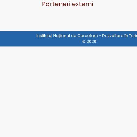
Parteneri externi
Institutul Naţional de Cercetare - Dezvoltare în Tur
© 2026