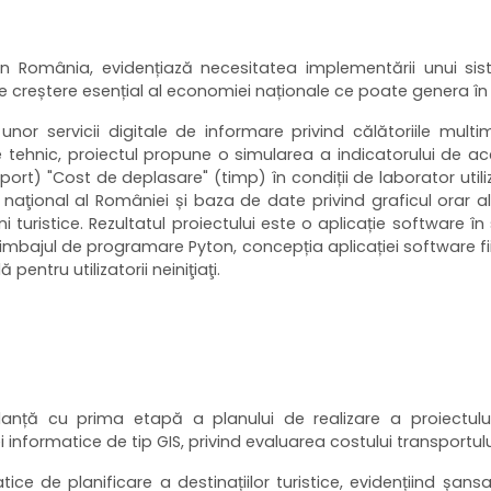
n România, evidențiază necesitatea implementării unui sist
 creștere esențial al economiei naționale ce poate genera în vi
 unor servicii digitale de informare privind călătoriile multi
tehnic, proiectul propune o simularea a indicatorului de acc
ort) "Cost de deplasare" (timp) în condiții de laborator utiliz
l naţional al României și baza de date privind graficul orar al
ni turistice. Rezultatul proiectului este o aplicație software î
limbajul de programare Pyton, concepția aplicației software f
pentru utilizatorii neiniţiaţi.
danță cu prima etapă a planului de realizare a proiectului 
 informatice de tip GIS, privind evaluarea costului transportulu
atice de planificare a destinațiilor turistice, evidențiind șa