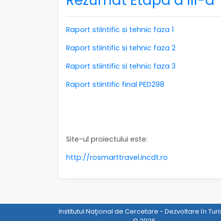
Rezumat Etapa a III-a
Raport stiintific si tehnic faza 1
Raport stiintific si tehnic faza 2
Raport stiintific si tehnic faza 3
Raport stiintific final PED298
Site-ul proiectului este:
http://rosmarttravel.incdt.ro
Institutul Naţional de Cercetare - Dezvoltare în Tur
© 2026