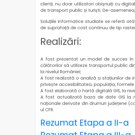
clienți, nu doar utilizatori obișnuiți cu digit
de transport public și turiști. De-asemenea, a
Soluțiile informatice studiate se referă atâ
de suprafață de cost continuu de tip raster
Realizări:
A fost prezentat un model de succes în c
călătorilor să utilizeze transportul public 
la nivelul României;
A fost realizată o analiză a stațiunilor de i
privește accesibilitatea, populația, formele 
A fost elaborată o hartă digitală GIS, la nive
A fost actualizată baza de date GIS la niv
naționale derivate din drumuri județene (conf
ul CFR.
Rezumat Etapa a II-a