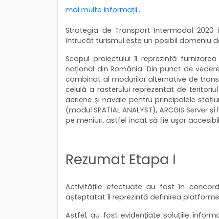
mai multe informații...
Strategia de Transport Intermodal 2020 î
întrucât turismul este un posibil domeniu de
Scopul proiectului îl reprezintă furnizarea
național din România. Din punct de vedere 
combinat al modurilor alternative de transp
celulă a rasterului reprezentat de teritoriu
aeriene și navale pentru principalele stațiu
(modul SPATIAL ANALYST), ARCGIS Server și 
pe meniuri, astfel încât să fie uşor accesibilă 
Rezumat Etapa I
Activitățile efectuate au fost în concor
așteptatat îl reprezintă definirea platformei
Astfel, au fost evidențiate soluțiile inform