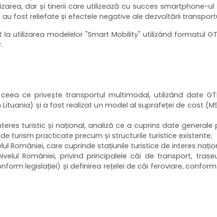
alizarea, dar și tinerii care utilizează cu succes smartphone-ul și 
u fost reliefate și efectele negative ale dezvoltării transportur
t la utilizarea modelelor "Smart Mobility" utilizând formatul GT
.
eea ce privește transportul multimodal, utilizând date GT
din Lituania) și a fost realizat un model al suprafeței de cost 
nteres turistic și național, analiză ce a cuprins date generale 
de turism practicate precum și structurile turistice existente;
lul României, care cuprinde stațiunile turistice de interes națion
elul României, privind principalele căi de transport, traseu
orm legislației) și definirea rețelei de căi feroviare, conform 