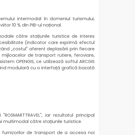
emului intermodal în domeniul turismului,
itor 10 % din PIB-ul național.
modale către stațiunile turistice de interes
esibilitate (indicator care exprimă efectul
ând „costul" aferent deplasării prin fiecare
 mijloacelor de transport rutiere, feroviare,
n sistem OPENGIS, ce utilizează softul ARCGIS
iind modulară cu o interfață grafică bazată
"ROSMARTTRAVEL", iar rezultatul principal
i multimodal către stațiunile turistice.
nsa furnizorilor de transport de a accesa noi