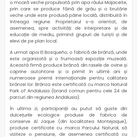
o moară veche propulsată prin apa râului Majaceite,
prin care se produce făină de grâu și o brutărie
veche unde este produsă pâine locală, distribuită în
întreaga regiune. Proprietarul s-a orientat, de
asemenea, spre activități de interpretare și de
educație de mediu, primind grupuri de turiști și de
elevi de pe plan local.
A urmat apoi El Bosqueño, o fabrică de brânză, unde
este organizată și o frumoasă expoziție muzeală.
Această firmă produce brânză din rasele de ovine și
caprine autohtone și a primit în ultimii ani și
numeroase premii internaționale pentru calitatea
brânzei lor. Brânza este certificată cu marca Natural
Park of Andalusia (brand comun pentru cele 24 de
parcuri din regiunea Andalusia).
În ultima zi, participanții au putut să guste din
dulcețurile ecologice produse de fabrica de
conserve Al Jaque (din localitatea Montejaque),
produse certificate cu marca Parcului Natural, să
viziteze o pensiune, de asemenea certificată cu