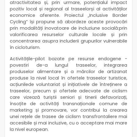
atractivitatea și, prin urmare, potențialul impact
pozitiv local și regional al traseelorși al activităților
economice aferente. Proiectul „Inclusive Border
Cycling” își propune să abordeze aceste provocări
prin modalități inovatoare de incluziune socială:prin
valorificarea resurselor culturale locale și prin
concentrarea asupra includerii grupurilor vulnerabile
în cicloturism.
Activitățile-pilot bazate pe resurse endogene -
povestiri de-a lungul traseelor, integrarea
produselor alimentare și a mărcilor de artizanat
produse la nivel local în ofertele traseelor turistice,
acțiunilede voluntariat și inițiativele de întreținere a
traseelor, precum și ofertele adecvate de ciclism
care vizează turiștii seniori și tinerii defavorizați,
însoțite de activități transnaționale comune de
marketing și promovare, vor contribui la crearea
unei rețele de trasee de ciclism transfrontaliere mai
accesibile și mai incluzive, cu o acceptare mai mare
la nivel european.