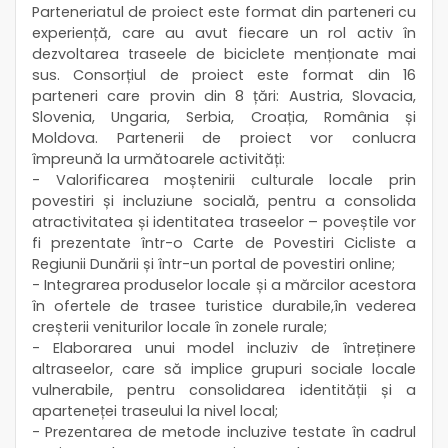
Parteneriatul de proiect este format din parteneri cu
experiență, care au avut fiecare un rol activ în
dezvoltarea traseele de biciclete menționate mai
sus. Consorțiul de proiect este format din 16
parteneri care provin din 8 țări: Austria, Slovacia,
Slovenia, Ungaria, Serbia, Croația, România și
Moldova. Partenerii de proiect vor conlucra
împreună la următoarele activități:
- Valorificarea moștenirii culturale locale prin
povestiri și incluziune socială, pentru a consolida
atractivitatea și identitatea traseelor – poveștile vor
fi prezentate într-o Carte de Povestiri Cicliste a
Regiunii Dunării și într-un portal de povestiri online;
- Integrarea produselor locale și a mărcilor acestora
în ofertele de trasee turistice durabile,în vederea
creșterii veniturilor locale în zonele rurale;
- Elaborarea unui model incluziv de întreținere
altraseelor, care să implice grupuri sociale locale
vulnerabile, pentru consolidarea identității și a
aparteneței traseului la nivel local;
- Prezentarea de metode incluzive testate în cadrul