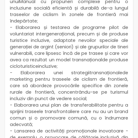
unuiManual cu propuneri complexe pentru o
incluziune socială eficientă și durabilă de-a lungul
traseelor de ciclism în zonele de frontieră mai
îndepărtate;
- Elaborarea și testarea de programe pilot de
voluntariat intergenerațional, precum și de produse
turistice incluzive, adaptate nevoilor speciale ale
generației de argint (seniori) și ale grupurilor de tineri
vulnerabili, care lipsesc încă de pe trasee și care vor
avea ca rezultat un model transnaționalde produse
cicloturisticeincluzive;
- Elaborarea unei strategiitransnaționalede
marketing pentru traseele de ciclism de frontieră,
care să abordeze provocările specifice din zonele
rurale de frontieră, concentrându-se pe turismul
incluziv din punct de vedere social;
- Elaborarea unui plan de transferabilitate pentru a
sprijini traseele transfrontaliere care nu au un brand
comun și o promovare comună, cu o îndrumare
adecvată;
- Lansarea de activități promoționale inovatoare -
de exemplu, o provocare de călătorie incluzivă din