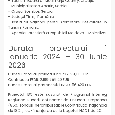
- Tourism Board of Međimurje County, Croația
- Municipalitatea Apatin, Serbia
- Orașul Sombor, Serbia
- Județul Timiș, România
- Institutul Național pentru Cercetare-Dezvoltare în
Turism, România
- Agenția Forestieră a Republicii Moldova - Moldsilva
Durata proiectului: 1
ianuarie 2024 – 30 iunie
2026
Bugetul total al proiectului: 2.737.194,00 EUR
Contribuția FEDR: 2.189.755,20 EUR
Bugetul total al partenerului INCDT116.420 EUR
Proiectul IBC este susținut de Programul Interreg
Regiunea Dunării, cofinanțat de Uniunea Europeană
(85% fonduri nerambursabile),contribuția națională
de 18% și co-finanțarea de la bugetul INCDT de 2%.